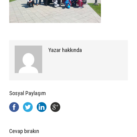
Yazar hakkında
Sosyal Paylaşım
Cevap bırakın