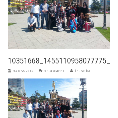
10351668_1455110958077775_8
03 KAS 2015
0 COMMENT
IBRAHIM