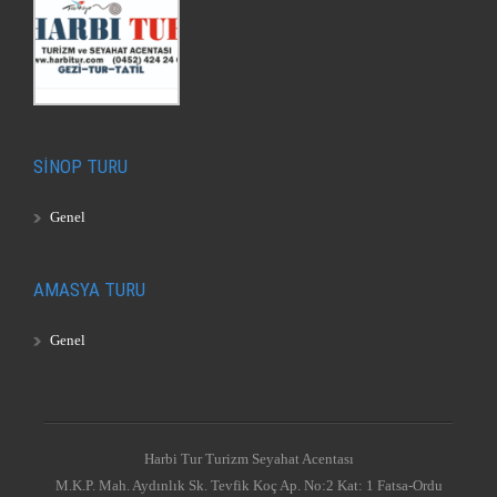
SİNOP TURU
Genel
AMASYA TURU
Genel
Harbi Tur Turizm Seyahat Acentası
M.K.P. Mah. Aydınlık Sk. Tevfik Koç Ap. No:2 Kat: 1 Fatsa-Ordu