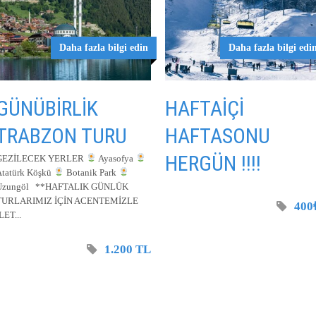
Daha fazla bilgi edin
Daha fazla bilgi edi
GÜNÜBİRLİK
HAFTAİÇİ
TRABZON TURU
HAFTASONU
HERGÜN !!!!
GEZİLECEK YERLER
Ayasofya
Atatürk Köşkü
Botanik Park
Uzungöl **HAFTALIK GÜNLÜK
TURLARIMIZ İÇİN ACENTEMİZLE
400
LET...
1.200 TL