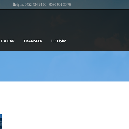
İletişim: 0452 424 24 00 - 0530 901 36 76
T A CAR
TRANSFER
İLETIŞIM