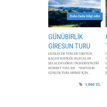
Daha fazla bilgi edin
GÜNÜBİRLİK
GİRESUN TURU
GEZİLECEK YERLER GİRESUN
KALESİ MAVİGÖL KUZUALAN
ŞELALESİ GÖKSU TRAVERTENLERİ
KÜMBET YAYLASI *HAFTALIK
GÜNLÜK TURLARIMIZ İÇİN...
İ
1.000 TL