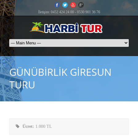
İletişim: 0452 424 24 00 - 0530 901 36 76
GÜNÜBİRLİK GİRESUN
TURU
Ücret:
1.000 TL