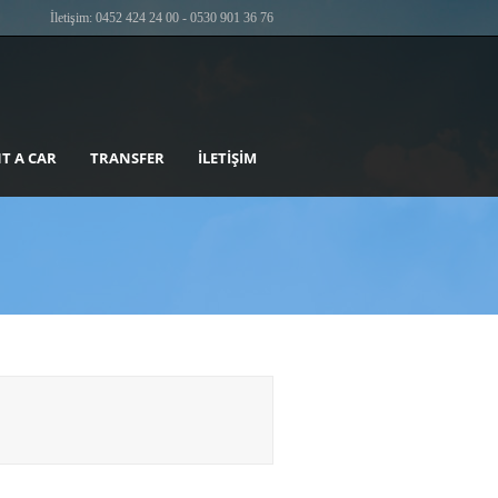
İletişim: 0452 424 24 00 - 0530 901 36 76
T A CAR
TRANSFER
İLETIŞIM