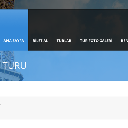
ANA SAYFA
BILET AL
TURLAR
TUR FOTO GALERI
REN
 TURU
6