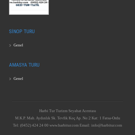
SİNOP TURU
Genel
AMASYA TURU
Genel
Harbi Tur Turizm Seyahat Acentası
M.K.P. Mah. Aydınlık Sk. Tevfik Koç Ap. No:2 Kat: 1 Fatsa-Ordu
Tel: (0452) 424 24 00 www.harbitur.com Email: info@harbitur.com