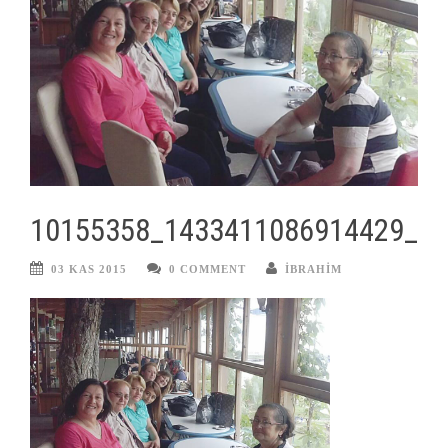
10155358_1433411086914429_7
03 KAS 2015
0 COMMENT
IBRAHIM