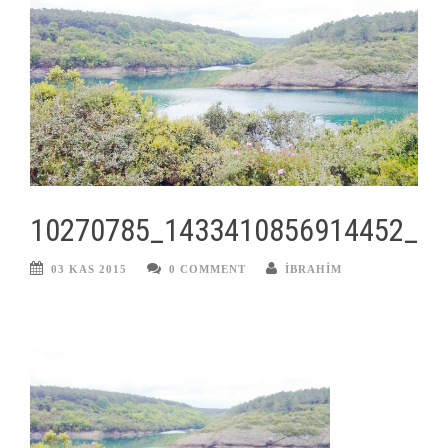
10270785_1433410856914452_5
03 KAS 2015
0 COMMENT
IBRAHIM