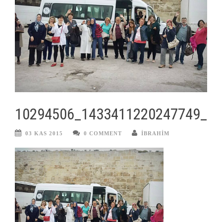
10294506_1433411220247749_5
03 KAS 2015
0 COMMENT
IBRAHIM