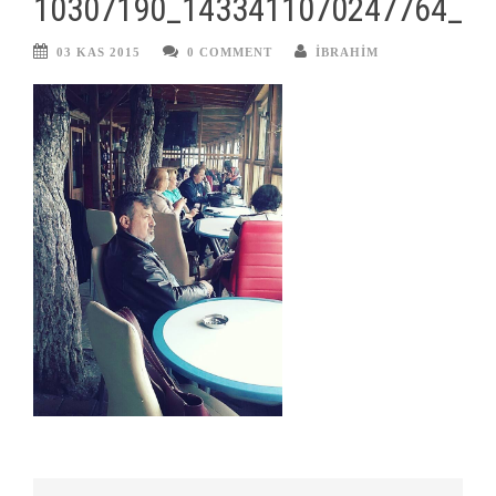
10307190_1433411070247764_1
03 KAS 2015
0 COMMENT
IBRAHIM