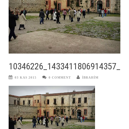
10346226_1433411806914357_8
03 KAS 2015
0 COMMENT
IBRAHIM