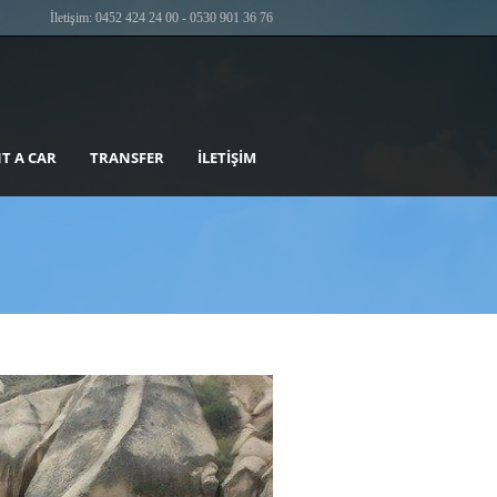
İletişim: 0452 424 24 00 - 0530 901 36 76
T A CAR
TRANSFER
İLETIŞIM