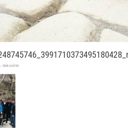
248745746_3991710373495180428_
IBRAHIM