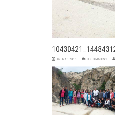
10430421_1448431
02 KAS 2015
0 COMMENT