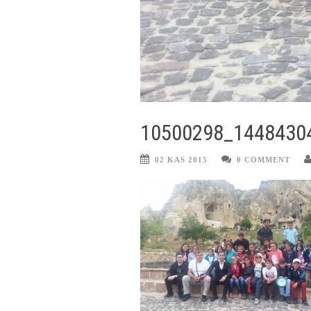
10500298_1448430
02 KAS 2015
0 COMMENT