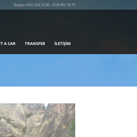
İletişim: 0452 424 24 00 - 0530 901 36 76
T A CAR
TRANSFER
İLETIŞIM