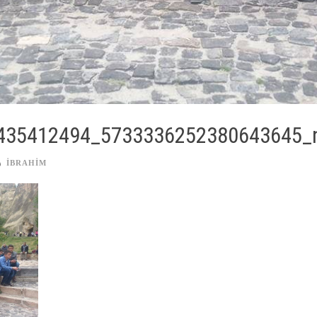
435412494_5733336252380643645_
IBRAHIM