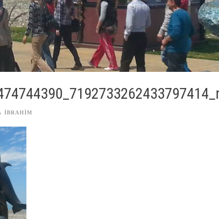
474744390_7192733262433797414_
IBRAHIM