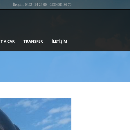
İletişim: 0452 424 24 00 - 0530 901 36 76
T A CAR
TRANSFER
İLETIŞIM