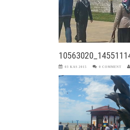
10563020_1455111
03 KAS 2015
0 COMMENT