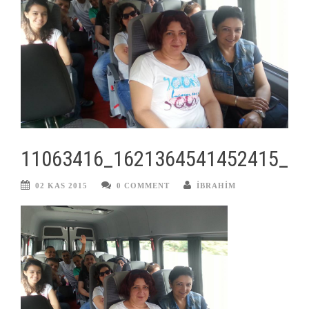
11063416_1621364541452415_1
02 KAS 2015
0 COMMENT
IBRAHIM