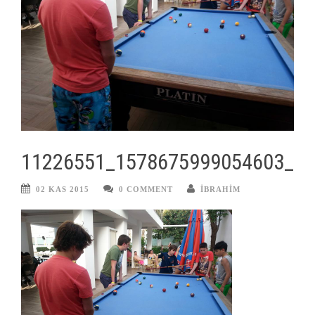
11226551_1578675999054603_1
02 KAS 2015
0 COMMENT
IBRAHIM