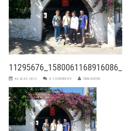
11295676_1580061168916086_2
02 KAS 2015
0 COMMENT
IBRAHIM