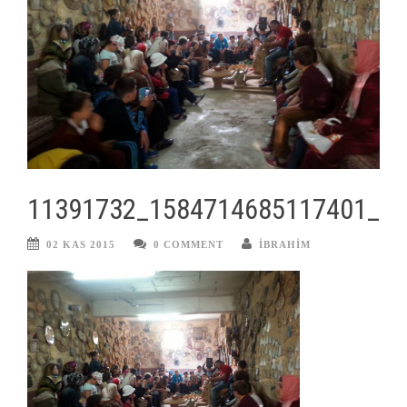
11391732_1584714685117401_6
02 KAS 2015
0 COMMENT
IBRAHIM