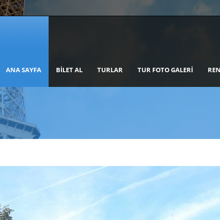
ANA SAYFA
BILET AL
TURLAR
TUR FOTO GALERI
REN