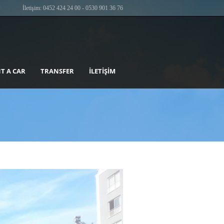
İletişim: 0452 424 24 00 - 0530 901 36 76
T A CAR
TRANSFER
İLETIŞIM