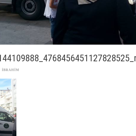
144109888_4768456451127828525_
IBRAHIM