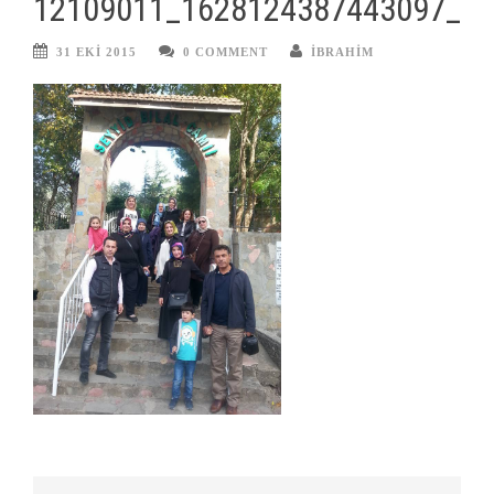
12109011_1628124387443097_2
31 EKI 2015
0 COMMENT
IBRAHIM