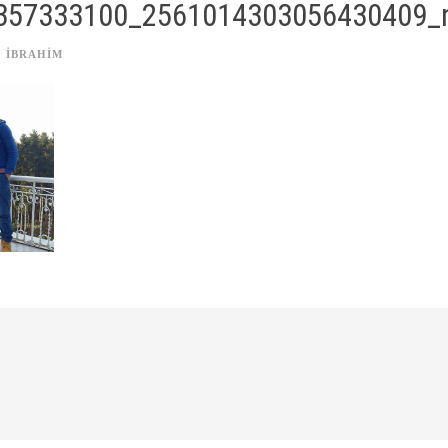
357333100_2561014303056430409_
IBRAHIM