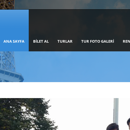
ANA SAYFA
BILET AL
TURLAR
TUR FOTO GALERI
REN