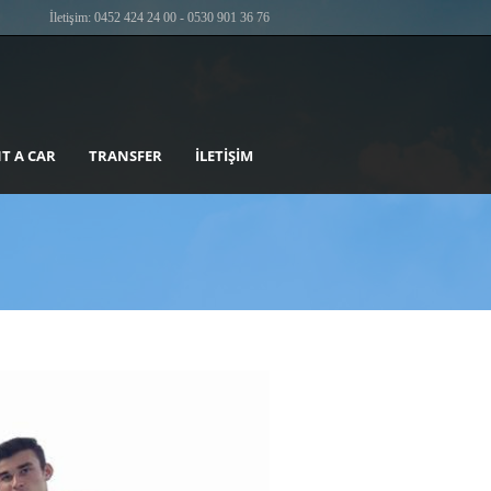
İletişim: 0452 424 24 00 - 0530 901 36 76
T A CAR
TRANSFER
İLETIŞIM