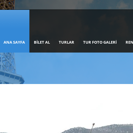
ANA SAYFA
BILET AL
TURLAR
TUR FOTO GALERI
REN