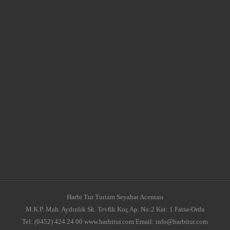
Harbi Tur Turizm Seyahat Acentası
M.K.P. Mah. Aydınlık Sk. Tevfik Koç Ap. No:2 Kat: 1 Fatsa-Ordu
Tel: (0452) 424 24 00 www.harbitur.com Email: info@harbitur.com