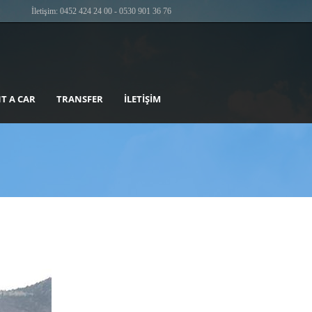
İletişim: 0452 424 24 00 - 0530 901 36 76
T A CAR
TRANSFER
İLETIŞIM