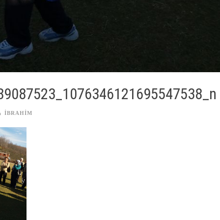
89087523_1076346121695547538_n
IBRAHIM