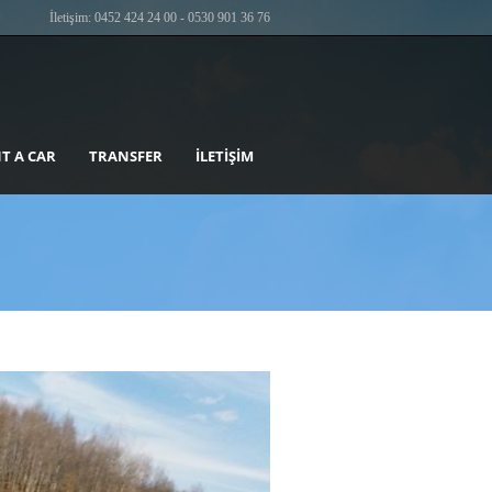
İletişim: 0452 424 24 00 - 0530 901 36 76
T A CAR
TRANSFER
İLETIŞIM