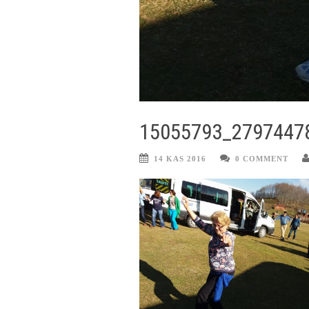
15055793_2797447
14 KAS 2016
0 COMMENT