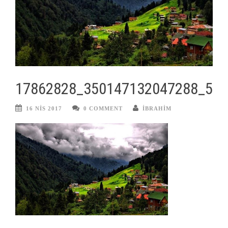
17862828_350147132047288_57
16 NIS 2017
0 COMMENT
IBRAHIM