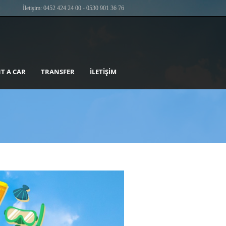
İletişim: 0452 424 24 00 - 0530 901 36 76
T A CAR
TRANSFER
İLETIŞIM