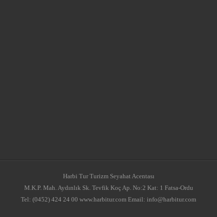
Harbi Tur Turizm Seyahat Acentası
M.K.P. Mah. Aydınlık Sk. Tevfik Koç Ap. No:2 Kat: 1 Fatsa-Ordu
Tel: (0452) 424 24 00 www.harbitur.com Email: info@harbitur.com