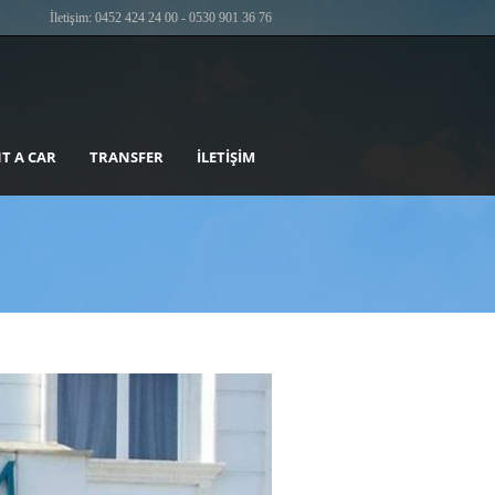
İletişim: 0452 424 24 00 - 0530 901 36 76
T A CAR
TRANSFER
İLETIŞIM