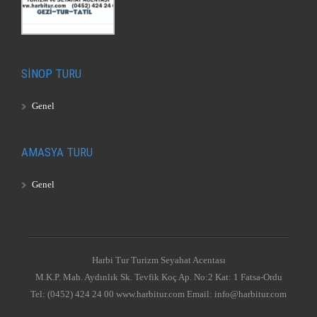
SİNOP TURU
Genel
AMASYA TURU
Genel
Harbi Tur Turizm Seyahat Acentası
M.K.P. Mah. Aydınlık Sk. Tevfik Koç Ap. No:2 Kat: 1 Fatsa-Ordu
Tel: (0452) 424 24 00 www.harbitur.com Email: info@harbitur.com