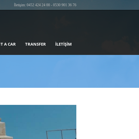
İletişim: 0452 424 24 00 - 0530 901 36 76
T A CAR
TRANSFER
İLETIŞIM