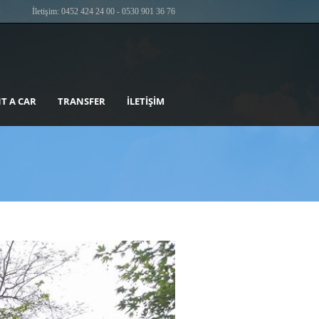
İletişim: 0452 424 24 00 - 0530 901 36 76
T A CAR
TRANSFER
İLETIŞIM