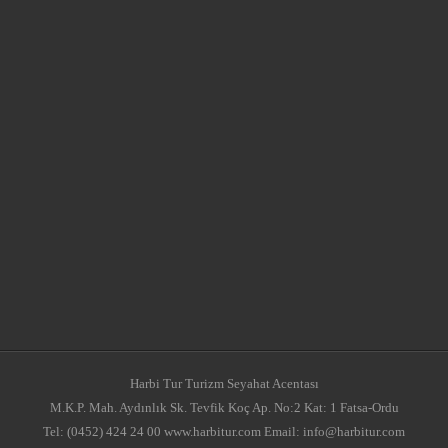
Harbi Tur Turizm Seyahat Acentası
M.K.P. Mah. Aydınlık Sk. Tevfik Koç Ap. No:2 Kat: 1 Fatsa-Ordu
Tel: (0452) 424 24 00 www.harbitur.com Email: info@harbitur.com