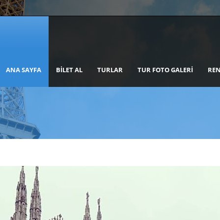
ANA SAYFA
BILET AL
TURLAR
TUR FOTO GALERI
REN