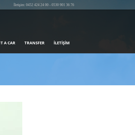
İletişim: 0452 424 24 00 - 0530 901 36 76
T A CAR
TRANSFER
İLETIŞIM