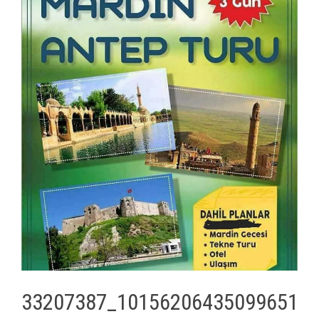
33207387_10156206435099651_