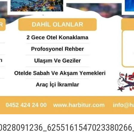
0828091236_6255161547023380266