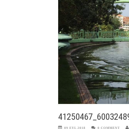
41250467_6003248
09 EYL 2018
0 COMMENT