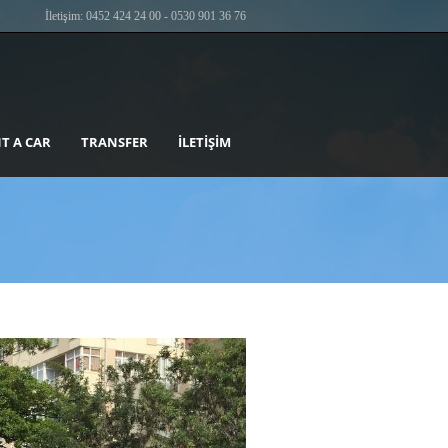
İletişim: 0452 424 24 00 - 0530 901 36 76
T A CAR
TRANSFER
İLETIŞIM