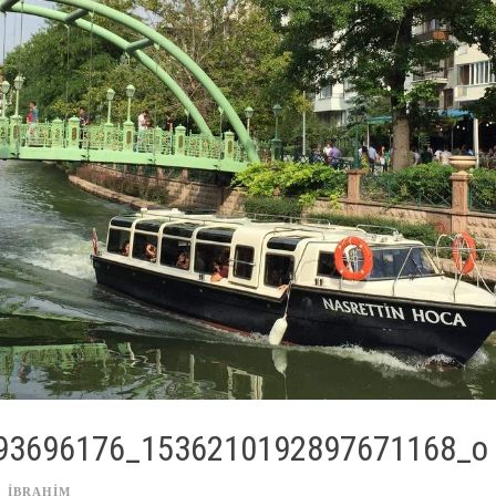
93696176_1536210192897671168_o
IBRAHIM