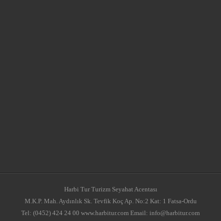
Harbi Tur Turizm Seyahat Acentası
M.K.P. Mah. Aydınlık Sk. Tevfik Koç Ap. No:2 Kat: 1 Fatsa-Ordu
Tel: (0452) 424 24 00 www.harbitur.com Email: info@harbitur.com