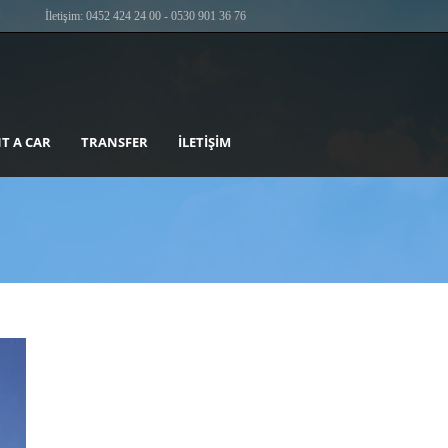
İletişim: 0452 424 24 00 - 0530 901 36 76
T A CAR
TRANSFER
İLETIŞIM