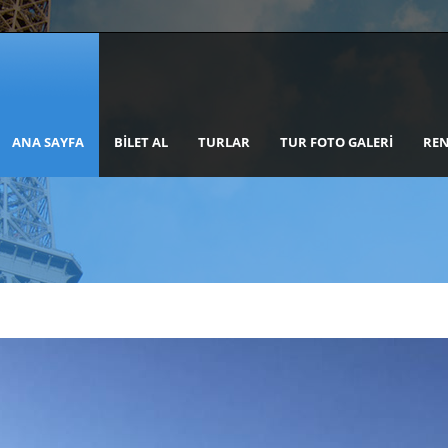
ANA SAYFA
BILET AL
TURLAR
TUR FOTO GALERI
REN