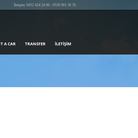
İletişim: 0452 424 24 00 - 0530 901 36 76
T A CAR
TRANSFER
İLETIŞIM