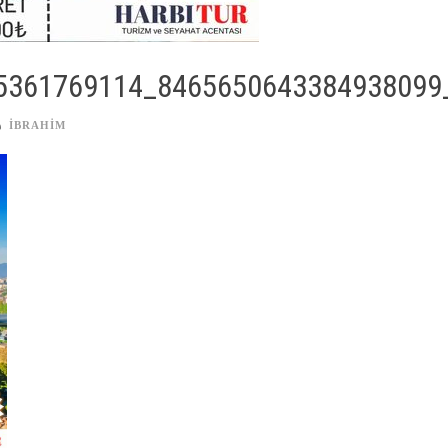
5361769114_8465650643384938099
IBRAHIM