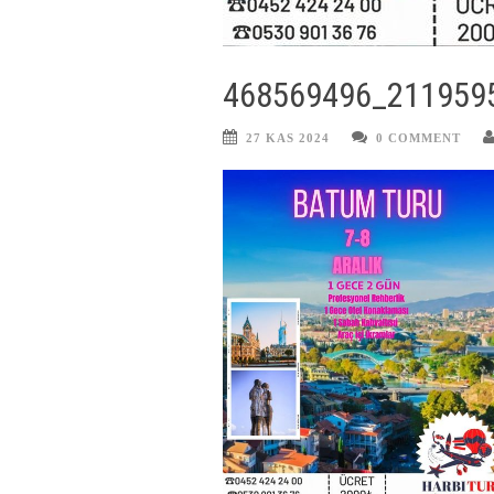
468569496_211959
27 KAS 2024
0 COMMENT