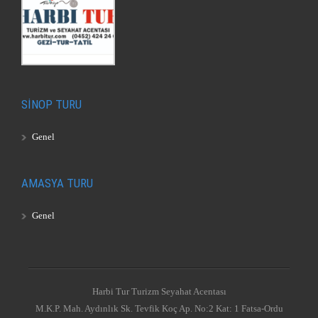
SİNOP TURU
Genel
AMASYA TURU
Genel
Harbi Tur Turizm Seyahat Acentası
M.K.P. Mah. Aydınlık Sk. Tevfik Koç Ap. No:2 Kat: 1 Fatsa-Ordu