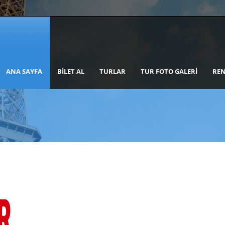
ANA SAYFA
BILET AL
TURLAR
TUR FOTO GALERI
REN