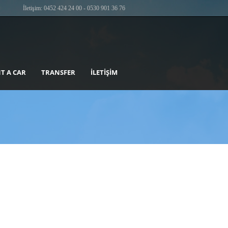
İletişim: 0452 424 24 00 - 0530 901 36 76
T A CAR
TRANSFER
İLETIŞIM