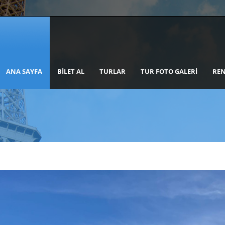
ANA SAYFA
BILET AL
TURLAR
TUR FOTO GALERI
REN