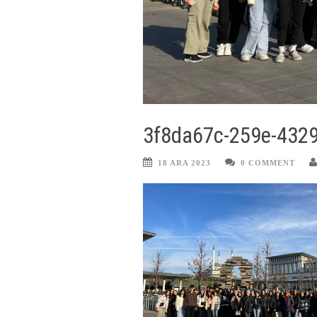
3f8da67c-259e-432
18 ARA 2023
0 COMMENT