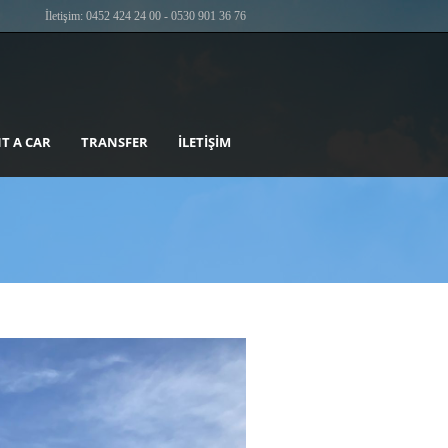
İletişim: 0452 424 24 00 - 0530 901 36 76
T A CAR
TRANSFER
İLETIŞIM