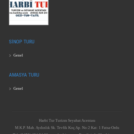
SİNOP TURU
Genel
AMASYA TURU
Genel
Harbi Tur Turizm Seyahat Acentası
M.K.P. Mah. Aydınlık Sk. Tevfik Koç Ap. No:2 Kat: 1 Fatsa-Ordu