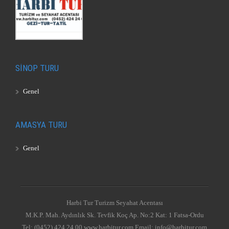
SİNOP TURU
Genel
AMASYA TURU
Genel
Harbi Tur Turizm Seyahat Acentası
M.K.P. Mah. Aydınlık Sk. Tevfik Koç Ap. No:2 Kat: 1 Fatsa-Ordu
Tel: (0452) 424 24 00 www.harbitur.com Email: info@harbitur.com