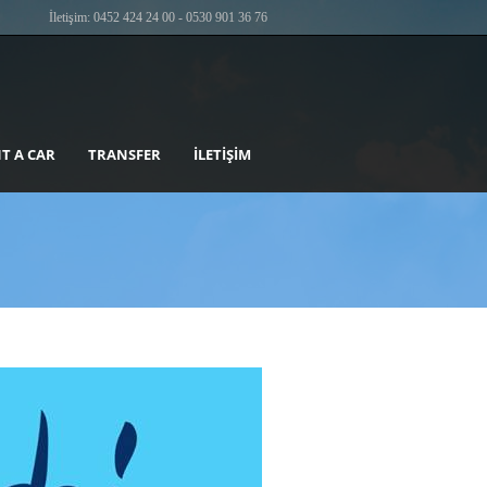
İletişim: 0452 424 24 00 - 0530 901 36 76
T A CAR
TRANSFER
İLETIŞIM