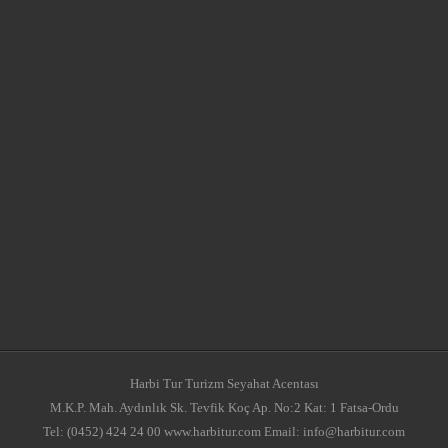
Harbi Tur Turizm Seyahat Acentası
M.K.P. Mah. Aydınlık Sk. Tevfik Koç Ap. No:2 Kat: 1 Fatsa-Ordu
Tel: (0452) 424 24 00 www.harbitur.com Email: info@harbitur.com