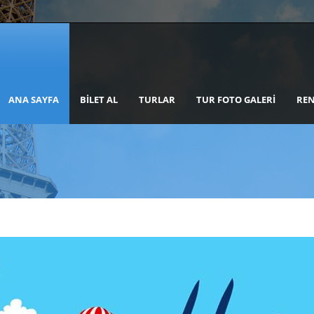
ANA SAYFA
BILET AL
TURLAR
TUR FOTO GALERI
REN