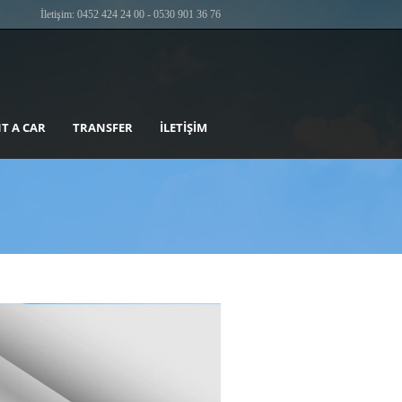
İletişim: 0452 424 24 00 - 0530 901 36 76
T A CAR
TRANSFER
İLETIŞIM