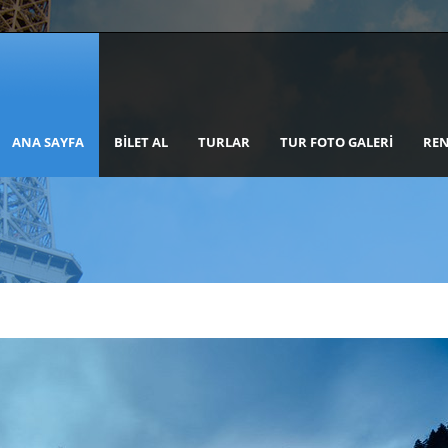
ANA SAYFA
BILET AL
TURLAR
TUR FOTO GALERI
REN