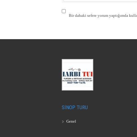
Bir dahaki sefere yorum yaptığımda kulla
SİNOP TURU
Genel