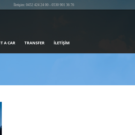
İletişim: 0452 424 24 00 - 0530 901 36 76
T A CAR
TRANSFER
İLETIŞIM